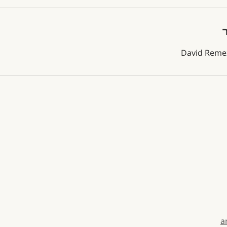
David Remez
a