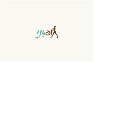
בית לתנועה בגבעתיים
דוד רמז 17, גבעתיים
טלפון:
054-3211301