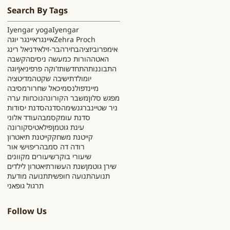
Search By Tags
Iyengar yoga
Iyengar
Zehra Proch
איינגר
איינגר יוגה
אימפרוביזציה
בחירה
בר-זילאי
דניאל רינג
האטה
הורות כמעשה ניסים
הקשבה
התבוננות
התחדשות
ז'וקה פרפיניאן
יוגה
יומולדת
ישיבה שקטה
מדיטציה
מיינדפולנס
מיכאל שחרור
מסיבה
מפגש סלון
משבר הקורונה
נוכחות ערה
ניר שטיינברג
נשימה
סדנה
סדנת יסודות
סדנת עומק
סמבה
עודד אלוני
עינת גוטמן
פילאטיס
קורונה
קייטנת משחק
קייטנת תיאטרון
רודה דה סמבה
ריפוי
שי אור
שיעורי בוקר
שיעורים מקוונים
שירן גוטמן
שנת העשור
תיאטרון לילדים
תנועה
תנועה חופשית
תנועה מודעת
תרגול גופאני
Follow Us