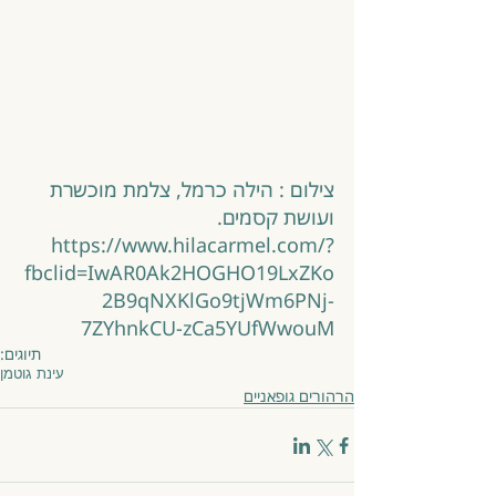
צילום : הילה כרמל, צלמת מוכשרת 
ועושת קסמים. 
https://www.hilacarmel.com/?
fbclid=IwAR0Ak2HOGHO19LxZKo
2B9qNXKlGo9tjWm6PNj-
7ZYhnkCU-zCa5YUfWwouM
תיוגים:
עינת גוטמן
הרהורים גופאניים