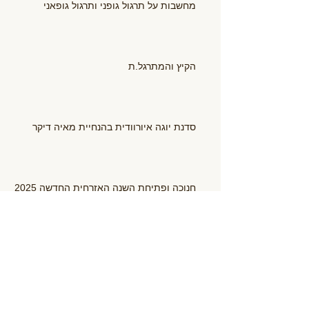
מחשבות על תרגול גופני ותרגול גופאני
הקיץ והמתרגל.ת
סדנת יוגה איורוודית בהנחיית מאיה דיקר
חנוכה ופתיחת השנה האזרחית החדשה 2025
יחידת הריפוי הבסיסית, או בקיצור, מיינדפולנס