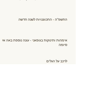
התשפ"ה - התכווננויות לשנה חדשה
אימהות ותינוקות בגופאני - עונה נוספת באה אל
סיומה
לרכב על הגלים
יונילדת 12! הזמן המושלם להצטרף לגופאני
קייטנת משחק לילדים