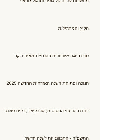
מחשבות על תרגול גופני ותרגול גופאני
הקיץ והמתרגל.ת
סדנת יוגה איורוודית בהנחיית מאיה דיקר
חנוכה ופתיחת השנה האזרחית החדשה 2025
יחידת הריפוי הבסיסית, או בקיצור, מיינדפולנס
התשפ"ה - התכווננויות לשנה חדשה