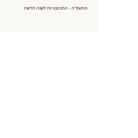
התשפ"ה - התכווננויות לשנה חדשה
אימהות ותינוקות בגופאני - עונה נוספת באה אל
סיומה
לרכב על הגלים
יונילדת 12! הזמן המושלם להצטרף לגופאני
קייטנת משחק לילדים