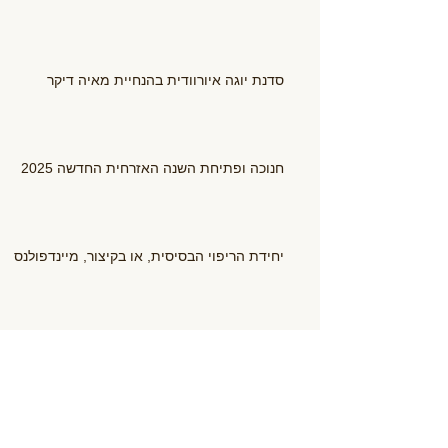
סדנת יוגה איורוודית בהנחיית מאיה דיקר
חנוכה ופתיחת השנה האזרחית החדשה 2025
יחידת הריפוי הבסיסית, או בקיצור, מיינדפולנס
התשפ"ה - התכווננויות לשנה חדשה
אימהות ותינוקות בגופאני - עונה נוספת באה אל