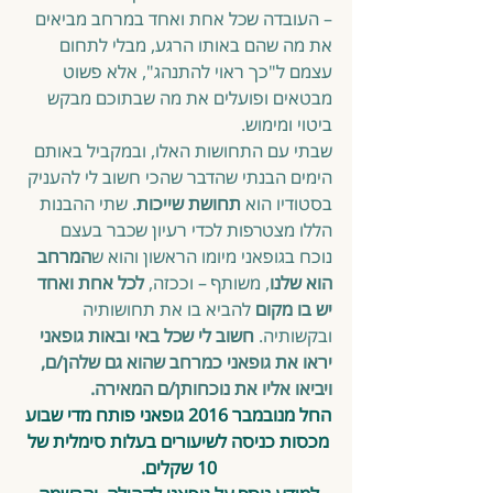
– העובדה שכל אחת ואחד במרחב מביאים 
את מה שהם באותו הרגע, מבלי לתחום 
עצמם ל"כך ראוי להתנהג", אלא פשוט 
מבטאים ופועלים את מה שבתוכם מבקש 
ביטוי ומימוש. 
שבתי עם התחושות האלו, ובמקביל באותם 
הימים הבנתי שהדבר שהכי חשוב לי להעניק 
בסטודיו הוא 
תחושת שייכות
. שתי ההבנות 
הללו מצטרפות לכדי רעיון שכבר בעצם 
נוכח בגופאני מיומו הראשון והוא ש
המרחב 
הוא שלנו
, משותף – וככזה, 
לכל אחת ואחד 
יש בו מקום
 להביא בו את תחושותיה 
ובקשותיה. 
חשוב לי שכל באי ובאות גופאני 
יראו את גופאני כמרחב שהוא גם שלהן/ם, 
ויביאו אליו את נוכחותן/ם המאירה.
החל מנובמבר 2016 גופאני פותח מדי שבוע 
מכסות כניסה לשיעורים בעלות סימלית של 
10 שקלים. 