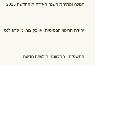
חנוכה ופתיחת השנה האזרחית החדשה 2025
יחידת הריפוי הבסיסית, או בקיצור, מיינדפולנס
התשפ"ה - התכווננויות לשנה חדשה
אימהות ותינוקות בגופאני - עונה נוספת באה אל
סיומה
לרכב על הגלים