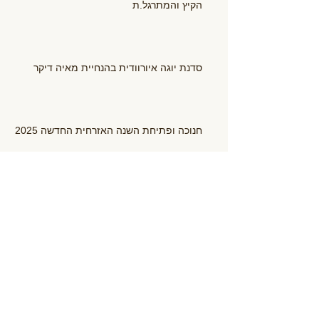
הקיץ והמתרגל.ת
סדנת יוגה איורוודית בהנחיית מאיה דיקר
חנוכה ופתיחת השנה האזרחית החדשה 2025
יחידת הריפוי הבסיסית, או בקיצור, מיינדפולנס
התשפ"ה - התכווננויות לשנה חדשה
אימהות ותינוקות בגופאני - עונה נוספת באה אל