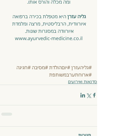
ומה מכלה והורס אותו.
גליה עזרן 
היא מטפלת בכירה ברפואה 
איורוודית, הרבליסטית, מרצה ומלמדת 
איורוודה במסגרות שונות. 
www.ayurvedic-medicine.co.il
#גליהעזרן
#יוםהולדת
#מסיבה
#חגיגה
#ארוחתערבמשותפת
סדנאות ואירועים
תגובות