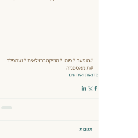
#הופעה
#פוהו
#מוזיקהברזילאית
#נעהפלד
#תומאספנזה
סדנאות ואירועים
תגובות