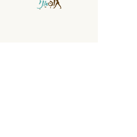
בית לתנועה בגבעתיים
דוד רמז 17, גבעתיים
טלפון:
054-3211301
כתובת מייל:
ambodyou@gmail.com