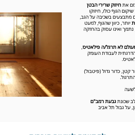
זם את
חיזוק שרירי הבטן
שיקום הגוף כולו, חיזוקו
ם מתבצעים בשכיבה על הגב,
ת
יותר, כיוון שהגוף, למעט
נתמך ואינו עסוק בהחזקה
עולם לא תרגל/ה פילאטיס
,
הדרגתית לעבודת העומק
אטיס.
 קטן, כדור גדול (פיטבול)
התרגול.
לב שכונת
גבעת רמב"ם
, על גבול תל אביב