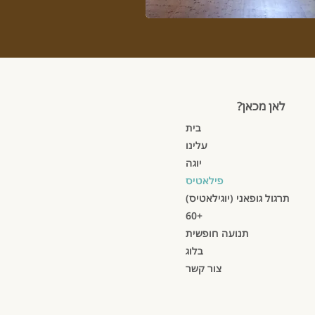
לאן מכאן?
בית
עלינו
יוגה
פילאטיס
תרגול גופאני (יוגילאטיס)
60+
תנועה חופשית
בלוג
צור קשר