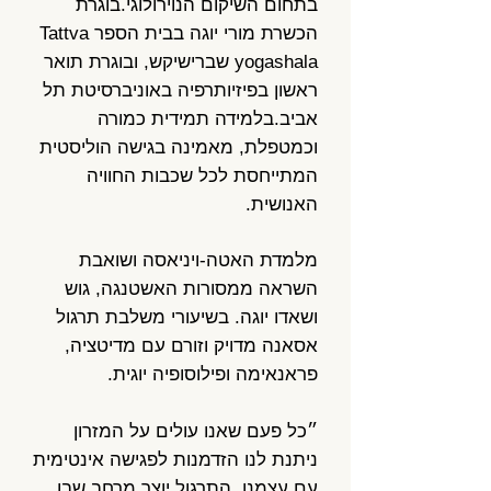
בתחום השיקום הנוירולוגי. בוגרת
הכשרת מורי יוגה בבית הספר Tattva
yogashala שברישיקש, ובוגרת תואר
ראשון בפיזיותרפיה באוניברסיטת תל
אביב. בלמידה תמידית כמורה
וכמטפלת, מאמינה בגישה הוליסטית
המתייחסת לכל שכבות החוויה
האנושית.
מלמדת האטה-ויניאסה ושואבת
השראה ממסורות האשטנגה, גוש
ושאדו יוגה. בשיעורי משלבת תרגול
אסאנה מדויק וזורם עם מדיטציה,
פראנאימה ופילוסופיה יוגית.
״כל פעם שאנו עולים על המזרון
ניתנת לנו הזדמנות לפגישה אינטימית
עם עצמנו. התרגול יוצר מרחב שבו