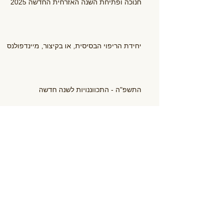
חנוכה ופתיחת השנה האזרחית החדשה 2025
יחידת הריפוי הבסיסית, או בקיצור, מיינדפולנס
התשפ"ה - התכווננויות לשנה חדשה
אימהות ותינוקות בגופאני - עונה נוספת באה אל
סיומה
לרכב על הגלים
יונילדת 12! הזמן המושלם להצטרף לגופאני