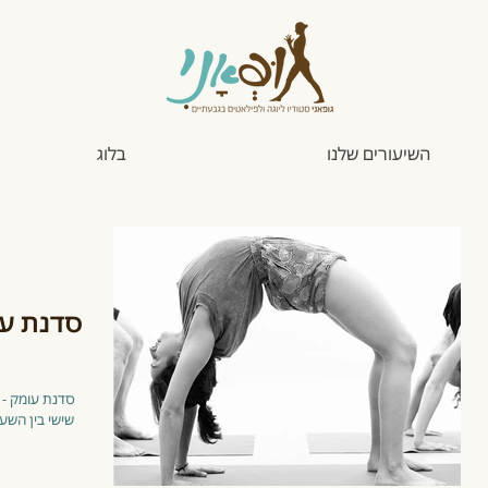
השיעורים שלנו
בלוג
סדנת עו
יץ והמתרגל.ת
יחידת הריפוי
הת
הבסיסית, או בקיצור,
לש