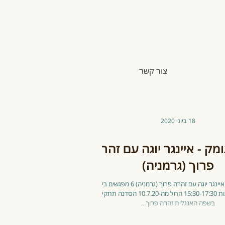
צור קשר
18 ביוני 2020
מק - איינגר יוגה עם זהרה
פרוך (גרמניה)
סדנת עומק - איינגר יוגה עם זהרה פרוך (גרמניה) 6 מפגשים בימי
שישי בין השעות 15:30-17:30 החל מה-10.7.20 הסדנה תתקיים
שפ"ה - התכווננויות
אימהות ותינוקות
לרכ
בשפה האנגלית זהרה פרוך...
נה חדשה
בגופאני - עונה נוספת