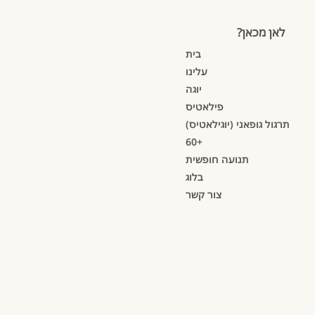
לאן מכאן?
בית
עלינו
יוגה
פילאטיס
תרגול גופאני (יוגילאטיס)
60+
תנועה חופשית
בלוג
צור קשר