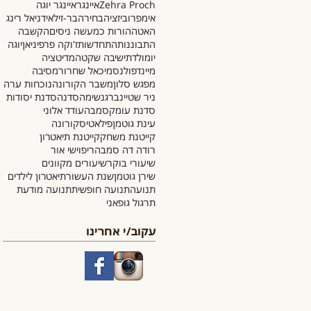
Zehra Proch
איינגר
איינגר יוגה
אימפרוביזציה
בחירה
בר-זילאי
דניאל רינג
האטה
הורות כמעשה ניסים
הקשבה
התבוננות
התחדשות
ז'וקה פרפיניאן
יוגה
יומולדת
ישיבה שקטה
מדיטציה
מיינדפולנס
מיכאל שחרור
מסיבה
מפגש סלון
משבר הקורונה
נוכחות ערה
ניר שטיינברג
נשימה
סדנה
סדנת יסודות
סדנת עומק
סמבה
עודד אלוני
עינת גוטמן
פילאטיס
קורונה
קייטנת משחק
קייטנת תיאטרון
רודה דה סמבה
ריפוי
שי אור
שיעורי בוקר
שיעורים מקוונים
שירן גוטמן
שנת העשור
תיאטרון לילדים
תנועה
תנועה חופשית
תנועה מודעת
תרגול גופאני
עקוב/י אחרינו