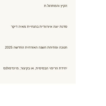
הקיץ והמתרגל.ת
סדנת יוגה איורוודית בהנחיית מאיה דיקר
חנוכה ופתיחת השנה האזרחית החדשה 2025
יחידת הריפוי הבסיסית, או בקיצור, מיינדפולנס
התשפ"ה - התכווננויות לשנה חדשה