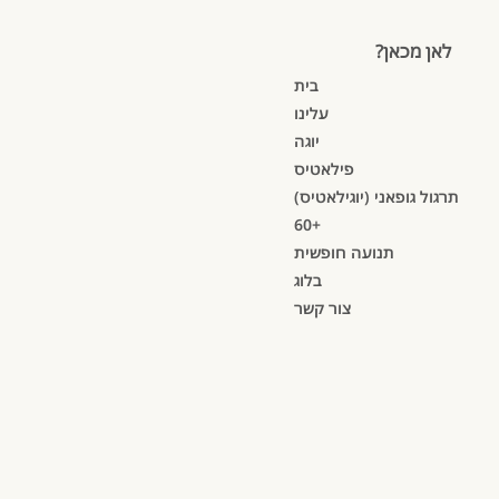
לאן מכאן?
בית
עלינו
יוגה
פילאטיס
תרגול גופאני (יוגילאטיס)
60+
תנועה חופשית
בלוג
צור קשר