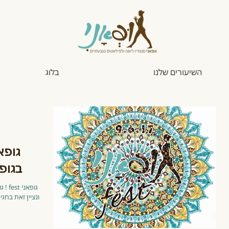
השיעורים שלנו
בלוג
בגופאנ
יץ והמתרגל.ת
יחידת הריפוי
הת
הבסיסית, או בקיצור,
לש