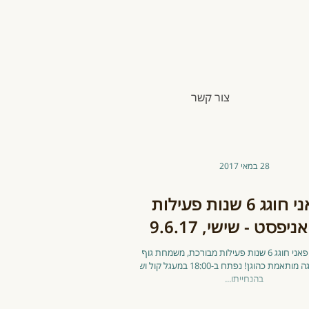
צור קשר
28 במאי 2017
גופאני חוגג 6 שנות פעילות
יפסט - שישי, 9.6.17
גופאני fest ! גופאני חוגג 6 שנות פעילות מבורכת, משמחת גוף ולב
ונציין זאת בחגיגה מותאמת כהוגן! נפתח ב-18:00 במעגל קול ושירה
שפ"ה - התכווננויות
אימהות ותינוקות
לרכ
בהנחייתו...
נה חדשה
בגופאני - עונה נוספת