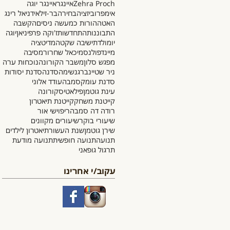
Zehra Proch
איינגר
איינגר יוגה
אימפרוביזציה
בחירה
בר-זילאי
דניאל רינג
האטה
הורות כמעשה ניסים
הקשבה
התבוננות
התחדשות
ז'וקה פרפיניאן
יוגה
יומולדת
ישיבה שקטה
מדיטציה
מיינדפולנס
מיכאל שחרור
מסיבה
מפגש סלון
משבר הקורונה
נוכחות ערה
ניר שטיינברג
נשימה
סדנה
סדנת יסודות
סדנת עומק
סמבה
עודד אלוני
עינת גוטמן
פילאטיס
קורונה
קייטנת משחק
קייטנת תיאטרון
רודה דה סמבה
ריפוי
שי אור
שיעורי בוקר
שיעורים מקוונים
שירן גוטמן
שנת העשור
תיאטרון לילדים
תנועה
תנועה חופשית
תנועה מודעת
תרגול גופאני
עקוב/י אחרינו