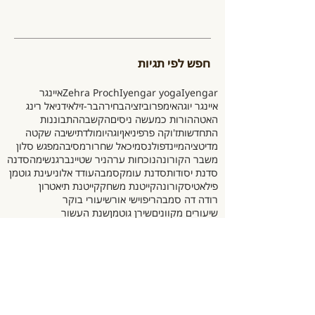
חפש לפי תגיות
Iyengar
Iyengar yoga
Zehra Proch
איינגר
איינגר יוגה
אימפרוביזציה
בחירה
בר-זילאי
דניאל רינג
האטה
הורות כמעשה ניסים
הקשבה
התבוננות
התחדשות
ז'וקה פרפיניאן
יוגה
יומולדת
ישיבה שקטה
מדיטציה
מיינדפולנס
מיכאל שחרור
מסיבה
מפגש סלון
משבר הקורונה
נוכחות ערה
ניר שטיינברג
נשימה
סדנה
סדנת יסודות
סדנת עומק
סמבה
עודד אלוני
עינת גוטמן
פילאטיס
קורונה
קייטנת משחק
קייטנת תיאטרון
רודה דה סמבה
ריפוי
שי אור
שיעורי בוקר
שיעורים מקוונים
שירן גוטמן
שנת העשור
תיאטרון לילדים
תנועה
תנועה חופשית
תנועה מודעת
תרגול גופאני