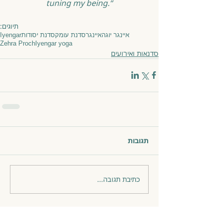
tuning my being.“
תיוגים:
איינגר יוגה
איינגר
סדנת עומק
סדנת יסודות
Iyengar
Zehra Proch
Iyengar yoga
סדנאות ואירועים
תגובות
כתיבת תגובה...