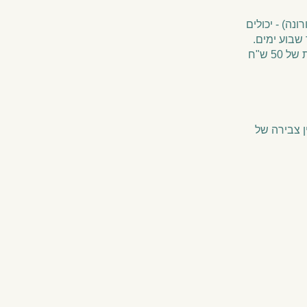
נה) - יכולים
מי שאינו.ה בעל.ת מנוי/כרטיסיה פעילים בגופאני יכולים לצפות בשיעור מוקלט בעלות של 50 ש"ח
ן צבירה של