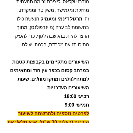
מודרני וקלאסי ליצירת זרימה תנועתית
מחזקת ומגמישה, משקיטה וממקדת.
זהו
תרגול דינמי ומעמיק
הנעשה כולו
בתשומת לב ערה (מיינדפולנס), מתוך
הרצון להיות בהקשבה לגוף, כדי להפיק
מתוכו תנועה מכבדת, חכמה ויעילה.
השיעורים מתקיימים בקבוצות קטנות
במרחב קסום בכפר עין הוד ומתאימים
למתחילות/ים ומתקדמות/ים. שעות
השיעורים העדכניות:
רביעי 18:00
חמישי 9:00
לפרטים נוספים ולהרשמה לשיעור
היכרות (בעלות 30 ש"ח), אנא מלא/י את
הטופס ואצור איתך קשר: