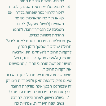
להימנע מניפוח של בית החזה.  
להמנע מלחיצות על האסלה, ולנסות 
לזכור ללחוץ כמה שפחות בלידה, ואם 
כן- אז תוך כדי התארכות ונשיפה 
מאומצת (למשל- צעקה!), לקום 
משכיבה על הגב-דרך הצד, להמנע 
מהרמת משאות כבדים. 
איך מטפלים בהיפרדות בטנית לאחר לידה?
תחילה יש לזכור, שמשך הזמן הנחוץ 
לרקמות החיבור להשתקם  הינו ארבעה 
חודשים, ולאישה מניקה עוד יותר, בשל 
המשך הפרשת הורמוני ההריון, המגמישים 
את רקמות החיבור.
חשוב שבמידה ומתבצע תרגול בטן, הוא כזה 
שאינו מזיק לרצפת האגן ולהיפרדות הינו רק 
זה שבמהלכו הבטן אינה מזדקרת החוצה 
ובכך גורמת להיפרדות להיפתח עוד יותר! 
בשלב ראשון, לאחר הלידה, להרבה 
נשים ישנה היפרדות, שנראית כמו 