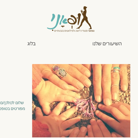
השיעורים שלנו
בלוג
מפורטים בטופס 
יץ והמתרגל.ת
יחידת הריפוי
הת
הבסיסית, או בקיצור,
לש