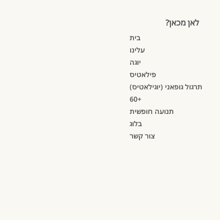
לאן מכאן?
בית
עלינו
יוגה
פילאטיס
תרגול גופאני (יוגילאטיס)
60+
תנועה חופשית
בלוג
צור קשר