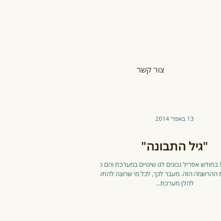
צור קשר
13 באפר׳ 2014
"גיל התבונה"
שלום לכולכן/ם! בחודש אפריל נכונים לנו שינויים במערכת והם כולם
ההרשמה הזה. מעבר לכך, לכל מי שרוצה להתעדכן,
להלן מערכת...
שפ"ה - התכווננויות
אימהות ותינוקות
לרכ
נה חדשה
בגופאני - עונה נוספת