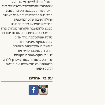
Zehra Proch
איינגר
איינגר יוגה
אימפרוביזציה
בחירה
בר-זילאי
דניאל רינג
האטה
הורות כמעשה ניסים
הקשבה
התבוננות
התחדשות
ז'וקה פרפיניאן
יוגה
יומולדת
ישיבה שקטה
מדיטציה
מיינדפולנס
מיכאל שחרור
מסיבה
מפגש סלון
משבר הקורונה
נוכחות ערה
ניר שטיינברג
נשימה
סדנה
סדנת יסודות
סדנת עומק
סמבה
עודד אלוני
עינת גוטמן
פילאטיס
קורונה
קייטנת משחק
קייטנת תיאטרון
רודה דה סמבה
ריפוי
שי אור
שיעורי בוקר
שיעורים מקוונים
שירן גוטמן
שנת העשור
תיאטרון לילדים
תנועה
תנועה חופשית
תנועה מודעת
תרגול גופאני
עקוב/י אחרינו